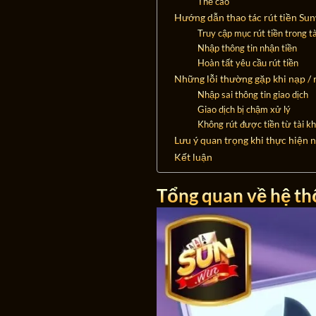
Thẻ cào
Hướng dẫn thao tác rút tiền Sun
Truy cập mục rút tiền trong t
Nhập thông tin nhận tiền
Hoàn tất yêu cầu rút tiền
Những lỗi thường gặp khi nạp / 
Nhập sai thông tin giao dịch
Giao dịch bị chậm xử lý
Không rút được tiền từ tài k
Lưu ý quan trọng khi thực hiện n
Kết luận
Tổng quan về hệ thố