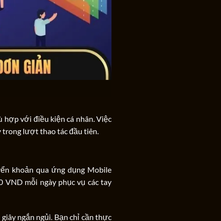
 hợp với điều kiện cá nhân. Việc
trong lượt thao tác đầu tiên.
uyển khoản qua ứng dụng Mobile
00 VND mỗi ngày phục vụ các tay
 giây ngắn ngủi. Bạn chỉ cần thực