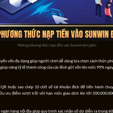
Những phương thức nạp tiền vào Sunwin đơn giản
uyển vốn đa dạng giúp người chơi dễ dàng lựa chọn cách thức phù
giúp nâng tỷ lệ thành công của các lệnh gửi vốn lên mức 99% ngay 
QR hoặc sao chép 10 chữ số tài khoản đích để tiến hành ch
u ưu điểm vượt trội với hạn mức giao dịch lên tới 500.000.0
 ngân hàng nội địa giúp quy trình xác nhận số dư diễn ra trong 60