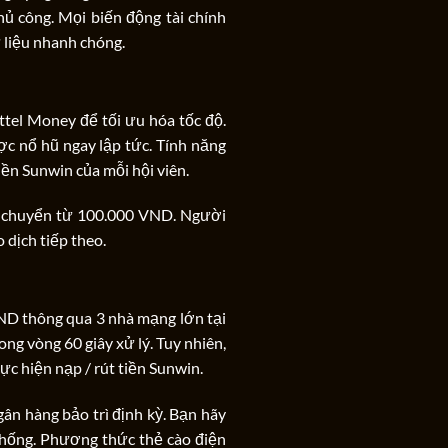
ủ công. Mọi biến động tài chính
 liệu nhanh chóng.
tel Money để tối ưu hóa tốc độ.
ược nổ hũ ngay lập tức. Tính năng
iền Sunwin của mỗi hội viên.
ói chuyển từ 100.000 VND. Người
 dịch tiếp theo.
D thông qua 3 nhà mạng lớn tại
ong vòng 60 giây xử lý. Tuy nhiên,
ực hiện nạp / rút tiền Sunwin.
ân hàng bảo trì định kỳ. Bạn hãy
 thống. Phương thức thẻ cào điện