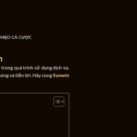
MẸO CÁ CƯỢC
h
trong quá trình sử dụng dịch vụ.
óng và tiện lợi. Hãy cùng
Sunwin